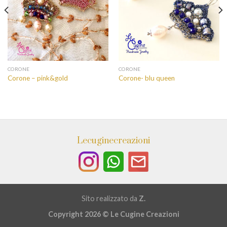
CORONE
CORONE
Corone – pink&gold
Corone- blu queen
Lecuginecreazioni
Sito realizzato da
Z.
Copyright 2026 ©
Le Cugine Creazioni