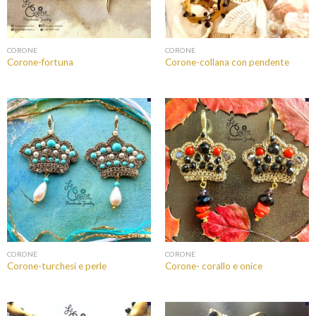
CORONE
CORONE
Corone-fortuna
Corone-collana con pendente
CORONE
CORONE
Corone-turchesi e perle
Corone- corallo e onice