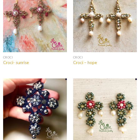
CROCI
CROCI
Croci- sunrise
Croci – hope