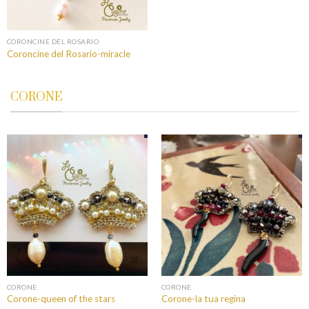
CORONCINE DEL ROSARIO
Coroncine del Rosario-miracle
CORONE
CORONE
CORONE
Corone-queen of the stars
Corone-la tua regina