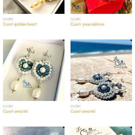
CUORI
CUORI
Cuori-golden heart
Cuori- peace&love
CUORI
CUORI
Cuori-amorini
Cuori-amorini