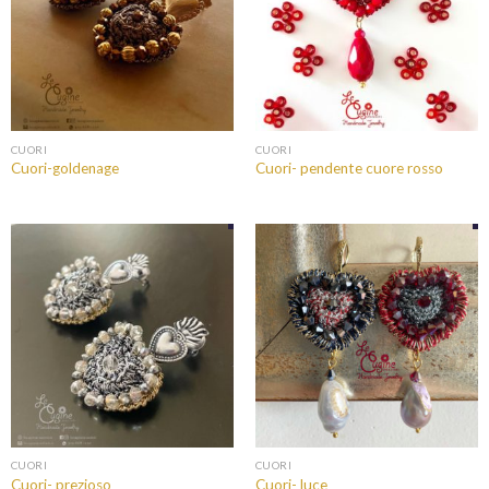
CUORI
CUORI
Cuori-goldenage
Cuori- pendente cuore rosso
CUORI
CUORI
Cuori- prezioso
Cuori- luce