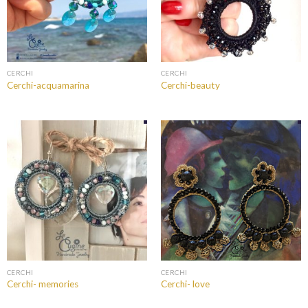
CERCHI
CERCHI
Cerchi-acquamarina
Cerchi-beauty
CERCHI
CERCHI
Cerchi- memories
Cerchi- love