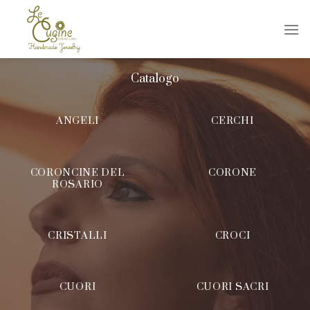
Skip
to
content
Catalogo
ANGELI
CERCHI
CORONCINE DEL
CORONE
ROSARIO
CRISTALLI
CROCI
CUORI
CUORI SACRI