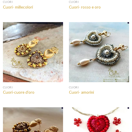
CUORI
CUORI
Cuori- millecolori
Cuori- rosso e oro
CUORI
CUORI
Cuori-cuore d’oro
Cuori- amorini