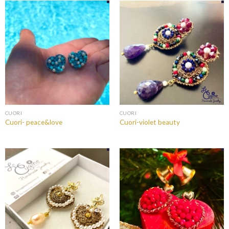
CUORI
CUORI
Cuori- peace&love
Cuori-violet beauty