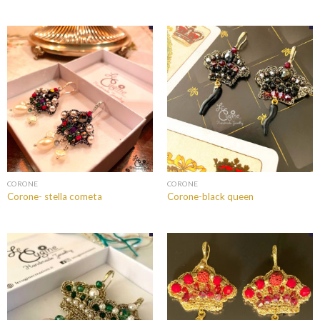
CORONE
CORONE
Corone- stella cometa
Corone-black queen