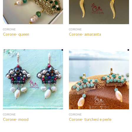
CORONE
CORONE
Corone- queen
Corone- amaranta
CORONE
CORONE
Corone- mood
Corone- turchesi e perle