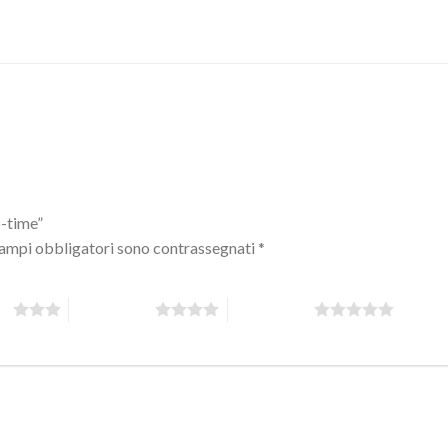
o-time”
campi obbligatori sono contrassegnati
*
 5
4 stelle su 5
5 stelle su 5