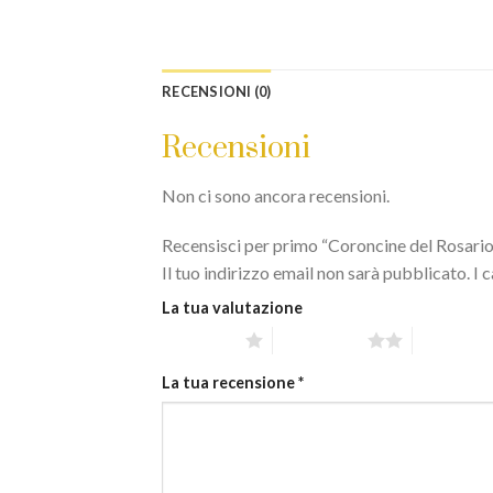
RECENSIONI (0)
Recensioni
Non ci sono ancora recensioni.
Recensisci per primo “Coroncine del Rosari
Il tuo indirizzo email non sarà pubblicato.
I 
La tua valutazione
1 stella su 5
2 stelle su 5
3 stelle su
La tua recensione
*