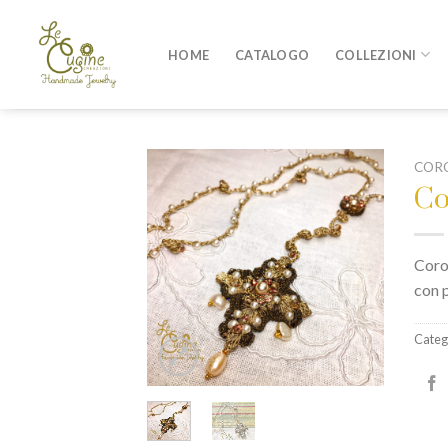
Skip
to
HOME
CATALOGO
COLLEZIONI
content
CORO
Co
Coron
con 
Categ