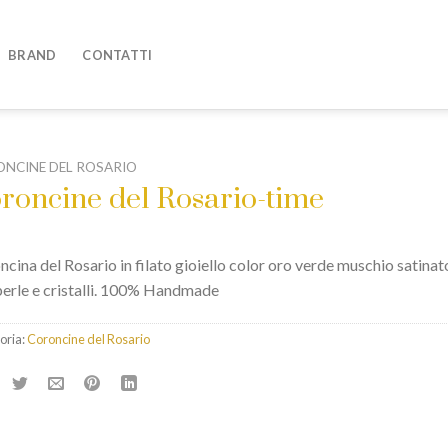
BRAND
CONTATTI
NCINE DEL ROSARIO
roncine del Rosario-time
cina del Rosario in filato gioiello color oro verde muschio satinat
perle e cristalli. 100% Handmade
oria:
Coroncine del Rosario