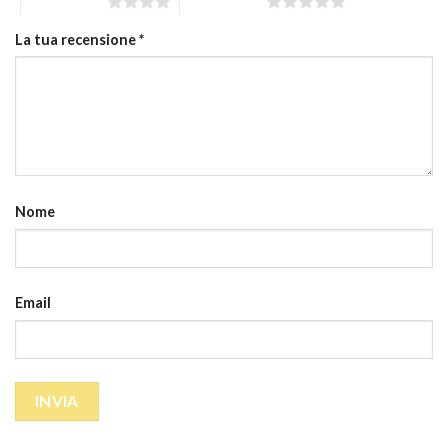
4 stelle su 5
5 stelle su 5
La tua recensione
*
Nome
Email