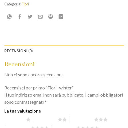
Categoria:
Fiori
RECENSIONI (0)
Recensioni
Non ci sono ancora recensioni.
Recensisci per primo “Fiori -winter”
Il tuo indirizzo email non sarà pubblicato.
I campi obbligatori
sono contrassegnati
*
La tua valutazione
1 stella su 5
2 stelle su 5
3 stelle su 5