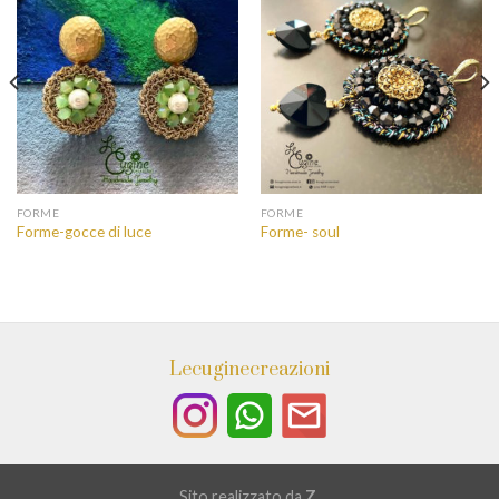
FORME
FORME
Forme-gocce di luce
Forme- soul
Lecuginecreazioni
Sito realizzato da
Z.