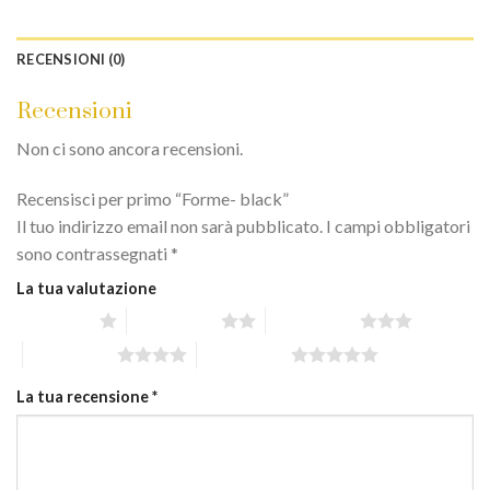
RECENSIONI (0)
Recensioni
Non ci sono ancora recensioni.
Recensisci per primo “Forme- black”
Il tuo indirizzo email non sarà pubblicato.
I campi obbligatori
sono contrassegnati
*
La tua valutazione
1 stella su 5
2 stelle su 5
3 stelle su 5
4 stelle su 5
5 stelle su 5
La tua recensione
*