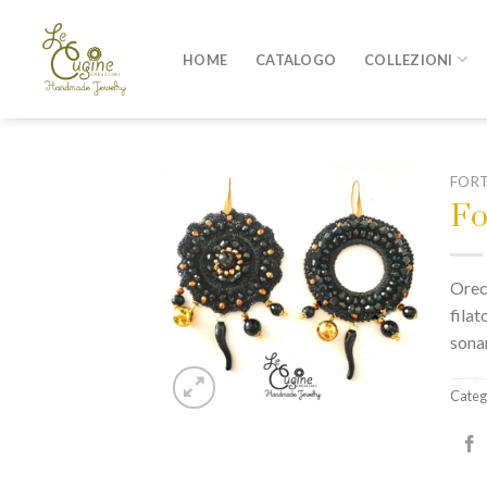
Skip
to
HOME
CATALOGO
COLLEZIONI
content
FOR
Fo
Orecc
filat
sonan
Categ