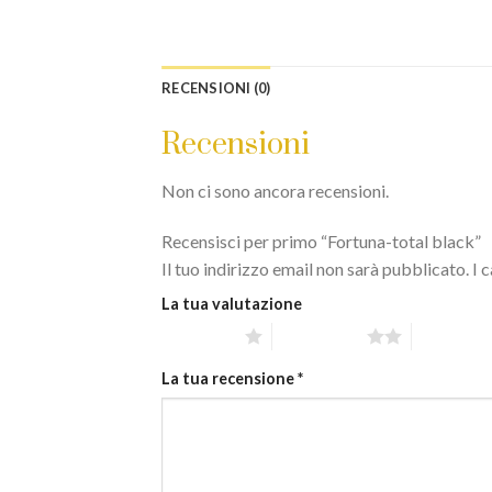
RECENSIONI (0)
Recensioni
Non ci sono ancora recensioni.
Recensisci per primo “Fortuna-total black”
Il tuo indirizzo email non sarà pubblicato.
I 
La tua valutazione
1 stella su 5
2 stelle su 5
3 stelle su
La tua recensione
*