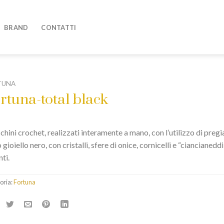
BRAND
CONTATTI
TUNA
rtuna-total black
hini crochet, realizzati interamente a mano, con l’utilizzo di pregi
o gioiello nero, con cristalli, sfere di onice, cornicelli e “ciancianeddi
ti.
oria:
Fortuna