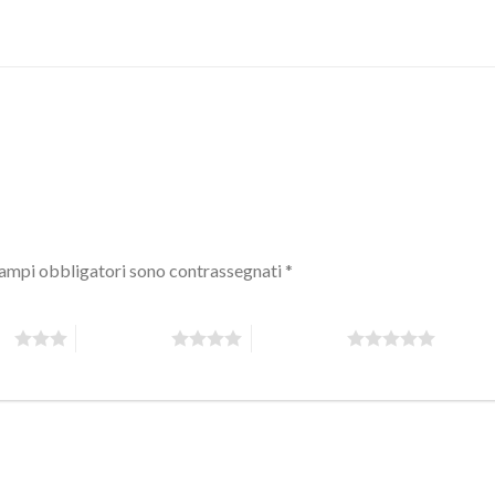
campi obbligatori sono contrassegnati
*
 5
4 stelle su 5
5 stelle su 5