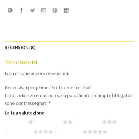
RECENSIONI (0)
Recensioni
Non ci sono ancora recensioni.
Recensisci per primo “Frutta-mela e kiwi”
Il tuo indirizzo email non sarà pubblicato.
I campi obbligatori
sono contrassegnati
*
La tua valutazione
1 stella su 5
2 stelle su 5
3 stelle su 5
4 stelle su 5
5 stelle su 5