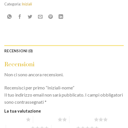
Categoria:
Iniziali
RECENSIONI (0)
Recensioni
Non ci sono ancora recensioni.
Recensisci per primo “Iniziali-nome”
Il tuo indirizzo email non sarà pubblicato.
I campi obbligatori
sono contrassegnati
*
La tua valutazione
1 stella su 5
2 stelle su 5
3 stelle su 5