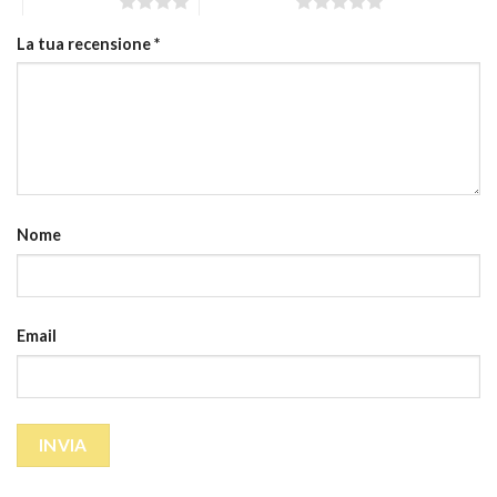
4 stelle su 5
5 stelle su 5
La tua recensione
*
Nome
Email