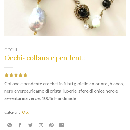
OCCHI
Occhi- collana e pendente
Valutato
1
Collana e pendente crochet in filati gioiello color oro, bianco,
5.00
su 5
nero e verde, ricamo di cristalli, perle, sfere di onice nero e
su base di
recensioni
avventurina verde. 100% Handmade
Categoria:
Occhi