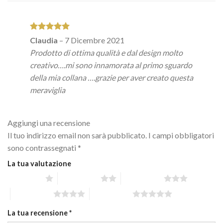
Valutato
5
Claudia
–
7 Dicembre 2021
su 5
Prodotto di ottima qualità e dal design molto
creativo….mi sono innamorata al primo sguardo
della mia collana ….grazie per aver creato questa
meraviglia
Aggiungi una recensione
Il tuo indirizzo email non sarà pubblicato.
I campi obbligatori
sono contrassegnati
*
La tua valutazione
1 stella su 5
2 stelle su 5
3 stelle su 5
4 stelle su 5
5 stelle su 5
La tua recensione
*