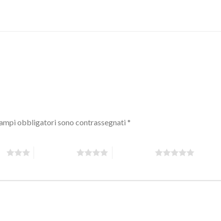
campi obbligatori sono contrassegnati
*
 5
4 stelle su 5
5 stelle su 5