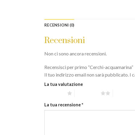
RECENSIONI (0)
Recensioni
Non ci sono ancora recensioni.
Recensisci per primo “Cerchi-acquamarina”
Il tuo indirizzo email non sarà pubblicato.
I 
La tua valutazione
1 stella su 5
2 stelle su 5
3 stelle su
La tua recensione
*