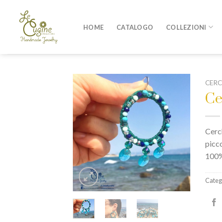
Skip
to
HOME
CATALOGO
COLLEZIONI
content
CERC
Ce
Cerch
picco
100
Categ