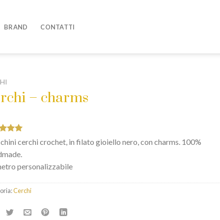
BRAND
CONTATTI
HI
rchi – charms
ato
hini cerchi crochet, in filato gioiello nero, con charms. 100%
su 5
dmade.
ase di
sioni
etro personalizzabile
oria:
Cerchi