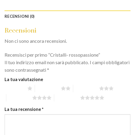
RECENSIONI (0)
Recensioni
Non ci sono ancora recensioni.
Recensisci per primo “Cristalli- rossopassione”
Il tuo indirizzo email non sarà pubblicato.
I campi obbligatori
sono contrassegnati
*
La tua valutazione
1 stella su 5
2 stelle su 5
3 stelle su 5
4 stelle su 5
5 stelle su 5
La tua recensione
*