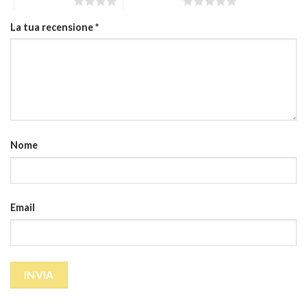
4 stelle su 5
5 stelle su 5
La tua recensione
*
Nome
Email