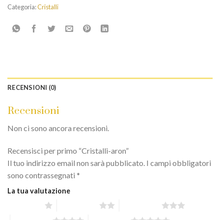
Categoria:
Cristalli
RECENSIONI (0)
Recensioni
Non ci sono ancora recensioni.
Recensisci per primo “Cristalli-aron”
Il tuo indirizzo email non sarà pubblicato.
I campi obbligatori
sono contrassegnati
*
La tua valutazione
1 stella su 5
2 stelle su 5
3 stelle su 5