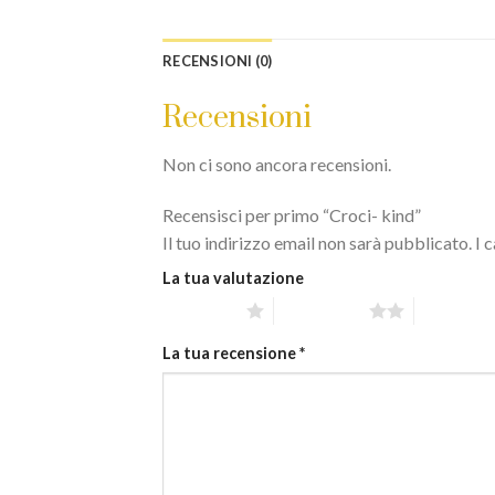
RECENSIONI (0)
Recensioni
Non ci sono ancora recensioni.
Recensisci per primo “Croci- kind”
Il tuo indirizzo email non sarà pubblicato.
I 
La tua valutazione
1 stella su 5
2 stelle su 5
3 stelle su
La tua recensione
*