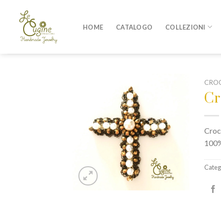
Skip
to
HOME
CATALOGO
COLLEZIONI
content
CROC
Cr
Croce
100%
Categ