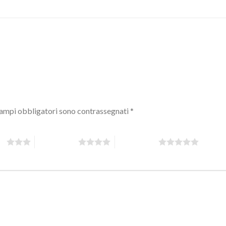
campi obbligatori sono contrassegnati
*
 5
4 stelle su 5
5 stelle su 5