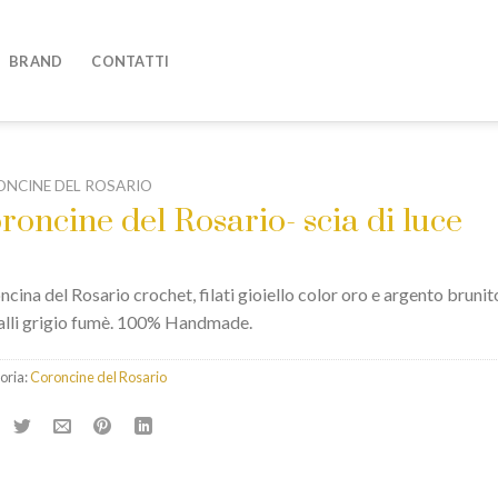
BRAND
CONTATTI
NCINE DEL ROSARIO
roncine del Rosario- scia di luce
cina del Rosario crochet, filati gioiello color oro e argento brunit
talli grigio fumè. 100% Handmade.
oria:
Coroncine del Rosario