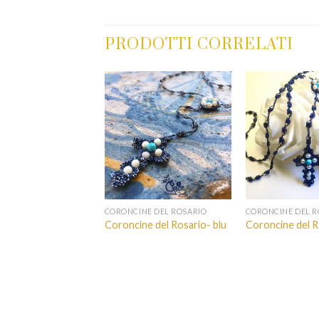
PRODOTTI CORRELATI
NE DEL ROSARIO
CORONCINE DEL ROSARIO
CORONCINE DEL R
ne del Rosario-
Coroncine del Rosario- blu
Coroncine del R