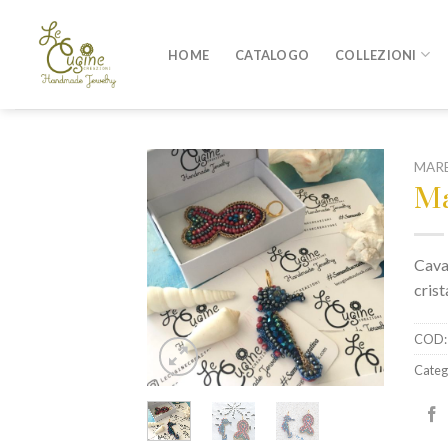
Skip
to
HOME
CATALOGO
COLLEZIONI
content
MAR
Ma
Caval
cris
COD
Categ