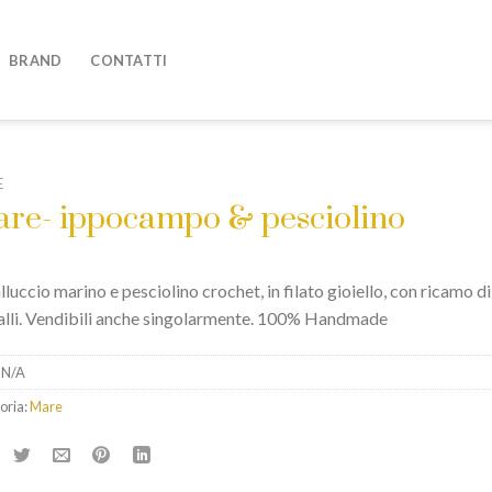
BRAND
CONTATTI
E
re- ippocampo & pesciolino
luccio marino e pesciolino crochet, in filato gioiello, con ricamo di
talli. Vendibili anche singolarmente. 100% Handmade
:
N/A
oria:
Mare