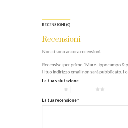
RECENSIONI (0)
Recensioni
Non ci sono ancora recensioni.
Recensisci per primo “Mare- ippocampo & p
Il tuo indirizzo email non sarà pubblicato.
I 
La tua valutazione
1 stella su 5
2 stelle su 5
3 stelle su
La tua recensione
*