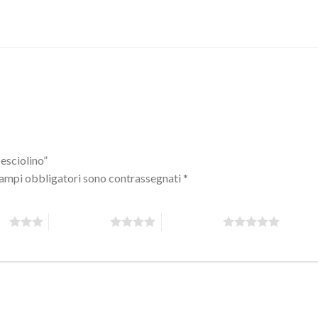
esciolino”
campi obbligatori sono contrassegnati
*
 5
4 stelle su 5
5 stelle su 5