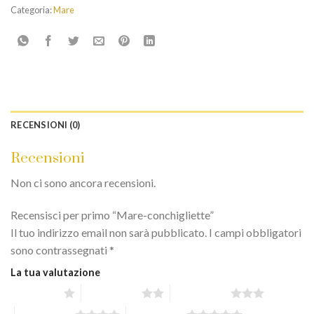
Categoria:
Mare
RECENSIONI (0)
Recensioni
Non ci sono ancora recensioni.
Recensisci per primo “Mare-conchigliette”
Il tuo indirizzo email non sarà pubblicato.
I campi obbligatori
sono contrassegnati
*
La tua valutazione
1 stella su 5
2 stelle su 5
3 stelle su 5