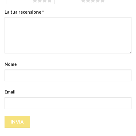
4 stelle su 5
5 stelle su 5
La tua recensione
*
Nome
Email