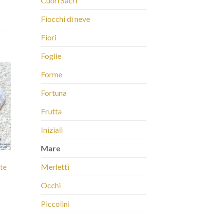
Cuori Sacri
Fiocchi di neve
Fiori
Foglie
Forme
Fortuna
Frutta
Iniziali
Mare
Merletti
nte
Occhi
Piccolini