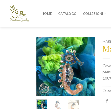
Skip
to
HOME
CATALOGO
COLLEZIONI
content
MAR
Ma
Caval
paile
100
Categ