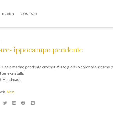
BRAND
CONTATTI
E
re- ippocampo pendente
luccio marino pendente crochet, filato gioiello color oro, ricamo d
ttes e cristalli.
% Handmade
oria:
Mare