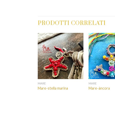
PRODOTTI CORRELATI
MARE
MARE
ella e ruota
Mare-stella marina
Mare-àncora