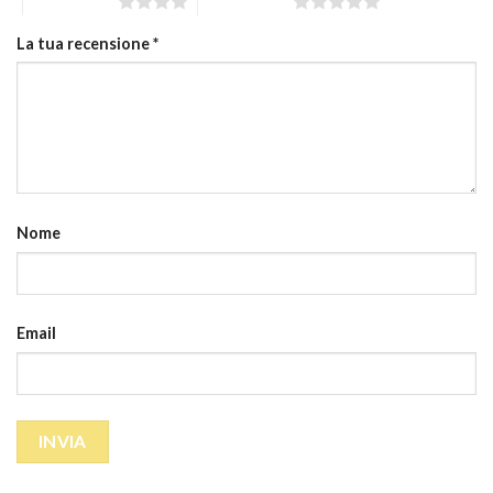
4 stelle su 5
5 stelle su 5
La tua recensione
*
Nome
Email