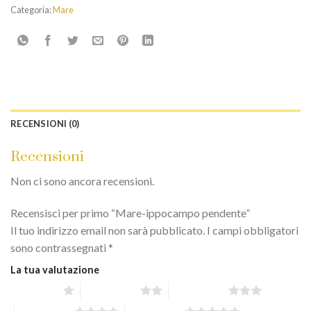
Categoria:
Mare
RECENSIONI (0)
Recensioni
Non ci sono ancora recensioni.
Recensisci per primo “Mare-ippocampo pendente”
Il tuo indirizzo email non sarà pubblicato.
I campi obbligatori
sono contrassegnati
*
La tua valutazione
1 stella su 5
2 stelle su 5
3 stelle su 5